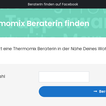
BeraterIn finden auf Facebook
rmom
i
x Berater
i
n f
i
nden
tzt eine Thermomix Beraterin in der Nähe Deines Wo
ahl
Ber