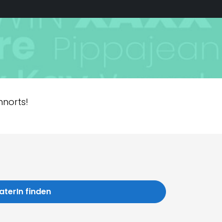
hnorts!
aterIn finden